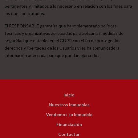
pertinentes y limitados a lo necesario en relación con los fines para
los que son tratados.
El RESPONSABLE garantiza que ha implementado políticas
técnicas y organizativas apropiadas para aplicar las medidas de
seguridad que establecen el GDPR con el fin de proteger los
derechos y libertades de los Usuarios y les ha comunicado la
información adecuada para que puedan ejercerlos.
Inicio
Nuestros inmuebles
Vendemos su inmueble
Financiación
Contactar