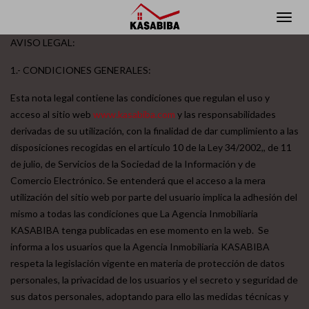
AVISO LEGAL:
1.- CONDICIONES GENERALES:
Esta nota legal contiene las condiciones que regulan el uso y
acceso al sitio web
www.kasabiba.com
y las responsabilidades
derivadas de su utilización, con la finalidad de dar cumplimiento a las
disposiciones recogidas en el artículo 10 de la Ley 34/2002,, de 11
de julio, de Servicios de la Sociedad de la Información y de
Comercio Electrónico. Se entenderá que el acceso a la mera
utilización del sitio web por parte del usuario implica la adhesión del
mismo a todas las condiciones que La Agencia Inmobiliaria
KASABIBA tenga publicadas en ese momento en la web. Se
informa a los usuarios que la Agencia Inmobiliaria KASABIBA
respeta la legislación vigente en materia de protección de datos
personales, la privacidad de los usuarios y el secreto y seguridad de
sus datos personales, adoptando para ello las medidas técnicas y