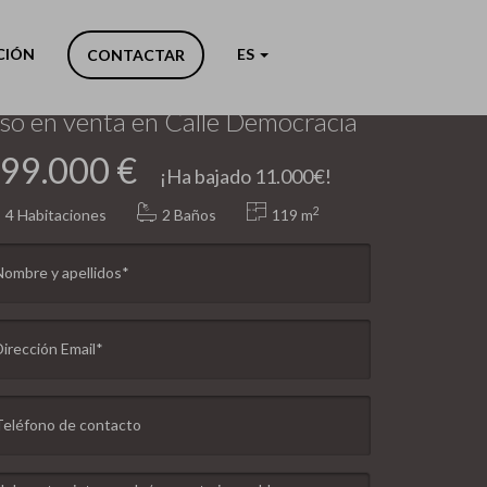
Anterior
Siguiente
CIÓN
ES
CONTACTAR
ivereta (València Capital)
iso en venta en Calle Democracia
99.000 €
¡Ha bajado 11.000€!
2
4
Habitaciones
2 Baños
119 m
Nombre y apellidos*
Dirección Email*
Teléfono de contacto