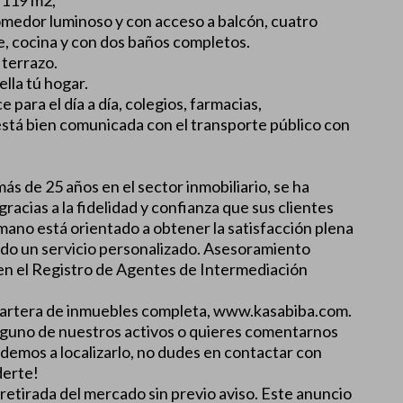
 119 m2,
omedor luminoso y con acceso a balcón, cuatro
te, cocina y con dos baños completos.
terrazo.
lla tú hogar.
e para el día a día, colegios, farmacias,
está bien comunicada con el transporte público con
ás de 25 años en el sector inmobiliario, se ha
gracias a la fidelidad y confianza que sus clientes
ano está orientado a obtener la satisfacción plena
dando un servicio personalizado. Asesoramiento
en el Registro de Agentes de Intermediación
 cartera de inmuebles completa, www.kasabiba.com.
alguno de nuestros activos o quieres comentarnos
demos a localizarlo, no dudes en contactar con
derte!
 retirada del mercado sin previo aviso. Este anuncio