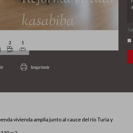
Te
2
1
ir
Imprimir
vivienda amplia junto al cauce del río Turia y