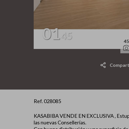
01
45
45
Compart
Ref. 028085
KASABIBA VENDE EN EXCLUSIVA , Estupenda 
las nuevas Consellerías.