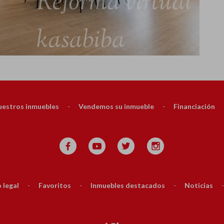
estros inmuebles
-
Vendemos su inmueble
-
Financiación
 legal
-
Favoritos
-
Inmuebles destacados
-
Noticias
-