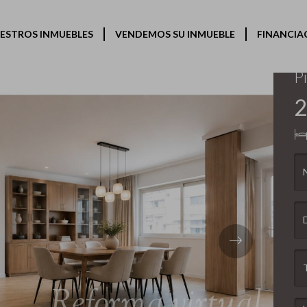
ESTROS INMUEBLES
VENDEMOS SU INMUEBLE
FINANCIA
Ol
P
2
Next