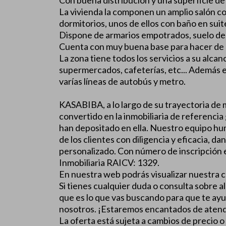
Con buena distribución y una superficie de
La vivienda la componen un amplio salón c
dormitorios, unos de ellos con baño en sui
Dispone de armarios empotrados, suelo de 
Cuenta con muy buena base para hacer de e
La zona tiene todos los servicios a su alcanc
supermercados, cafeterías, etc... Además 
varías líneas de autobús y metro.
KASABIBA, a lo largo de su trayectoria de m
convertido en la inmobiliaria de referencia 
han depositado en ella. Nuestro equipo hum
de los clientes con diligencia y eficacia, 
personalizado. Con número de inscripción 
Inmobiliaria RAICV: 1329.
En nuestra web podrás visualizar nuestra
Si tienes cualquier duda o consulta sobre 
que es lo que vas buscando para que te ayu
nosotros. ¡Estaremos encantados de aten
La oferta está sujeta a cambios de precio o