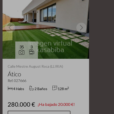
35
3
Calle Mestre August Roca (LLIRIA)
Ático
Ref. 027666
2
4 Habs
2 Baños
128 m
280.000 €
¡Ha bajado 20.000 €!