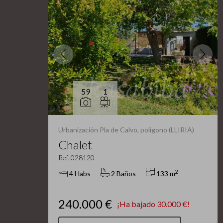
59
1
Urbanización Pla de Calvo, poligono (LLIRIA)
Chalet
Ref. 028120
2
4 Habs
2 Baños
133 m
240.000 €
¡Ha bajado 30.000 €!