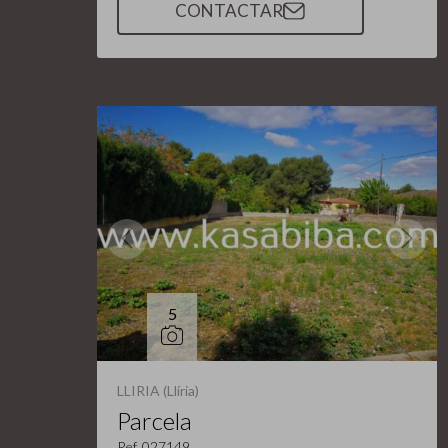
CONTACTAR
5
LLIRIA (Llíria)
Parcela
Ref. 027149