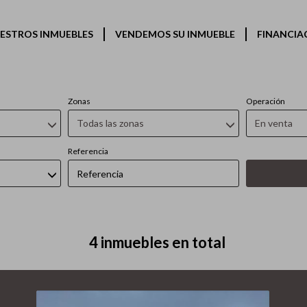
Inmuebles en venta en Llíria
ESTROS INMUEBLES
VENDEMOS SU INMUEBLE
FINANCIA
Zonas
Operación
Todas las zonas
En venta
Referencia
4 inmuebles en total