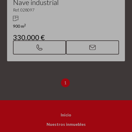
Nave industrial
Ref. 028097
2
900 m
330.000 €
1
Inicio
Nuestros inmuebles