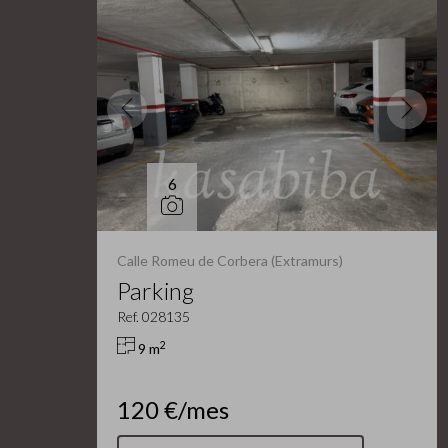
6
Calle Romeu de Corbera (Extramurs)
Parking
Ref. 028135
2
9 m
120 €/mes