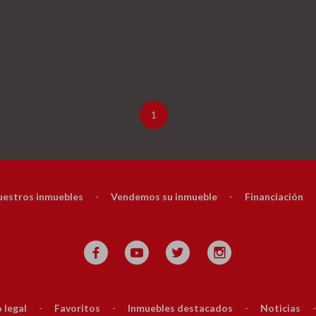
1
estros inmuebles
-
Vendemos su inmueble
-
Financiación
 legal
-
Favoritos
-
Inmuebles destacados
-
Noticias
-