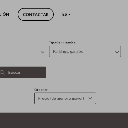
apital
CIÓN
ES
CONTACTAR
Tipo de inmueble
Parkings, garajes
Buscar
Ordenar
Precio (de menor a mayor)