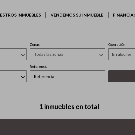
bles en alquiler en València C
ESTROS INMUEBLES
VENDEMOS SU INMUEBLE
FINANCIA
Zonas
Operación
Todas las zonas
En alquiler
Referencia
1 inmuebles en total